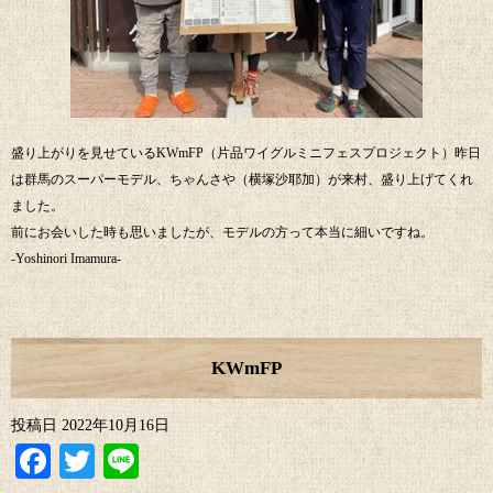
盛り上がりを見せているKWmFP（片品ワイグルミニフェスプロジェクト）昨日
は群馬のスーパーモデル、ちゃんさや（横塚沙耶加）が来村、盛り上げてくれ
ました。
前にお会いした時も思いましたが、モデルの方って本当に細いですね。
-Yoshinori Imamura-
KWmFP
投稿日
2022年10月16日
Facebook
Twitter
Line