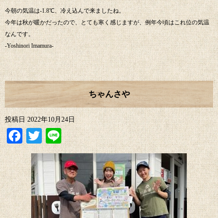
今朝の気温は-1.8℃、冷え込んで来ましたね。
今年は秋が暖かだったので、とても寒く感じますが、例年今頃はこれ位の気温
なんです。
-Yoshinori Imamura-
ちゃんさや
投稿日
2022年10月24日
Facebook
Twitter
Line