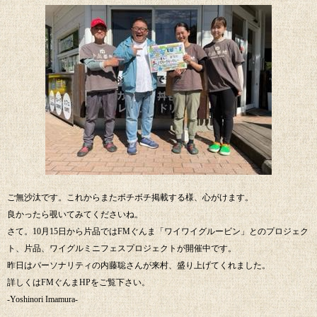
ご無沙汰です。これからまたボチボチ掲載する様、心がけます。
良かったら覗いてみてくださいね。
さて。10月15日から片品ではFMぐんま「ワイワイグルービン」とのプロジェク
ト、片品、ワイグルミニフェスプロジェクトが開催中です。
昨日はパーソナリティの内藤聡さんが来村、盛り上げてくれました。
詳しくはFMぐんまHPをご覧下さい。
-Yoshinori Imamura-