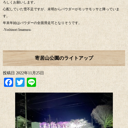
ろしくお願いします。
心配していた雪不足ですが、未明からパウダーがモッサモッサと降っていま
す。
年末年始はパウダーの全面滑走可となりそうです。
-Yoshinori Imamura-
寄居山公園のライトアップ
投稿日
2022年11月25日
Facebook
Twitter
Line