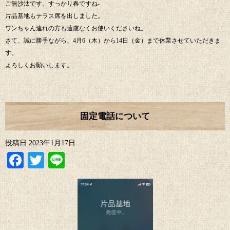
ご無沙汰です。すっかり春ですね-
片品基地もテラス席を出しました。
ワンちゃん連れの方も遠慮なくお使いくださいね。
さて、誠に勝手ながら、4月6（木）から14日（金）まで休業させていただきま
す。
よろしくお願いします。
固定電話について
投稿日
2023年1月17日
Facebook
Twitter
Line