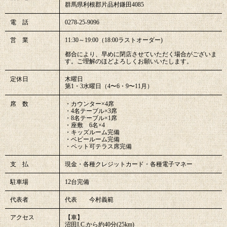
群馬県利根郡片品村鎌田4085
電 話
0278-25-9096
営 業
11:30～19:00（18:00ラストオーダー)
都合により、早めに閉店させていただく場合がございま
す。ご理解のほどよろしくお願いいたします。
定休日
木曜日
第1・3水曜日（4〜6・9〜11月）
席 数
・カウンター×4席
・4名テーブル×3席
・8名テーブル×1席
・座敷 6名×4
・キッズルーム完備
・ベビールーム完備
・ペット可テラス席完備
支 払
現金・各種クレジットカード・各種電子マネー
駐車場
12台完備
代表者
代表 今村義範
アクセス
【車】
沼田I.C.から約40分(25km)