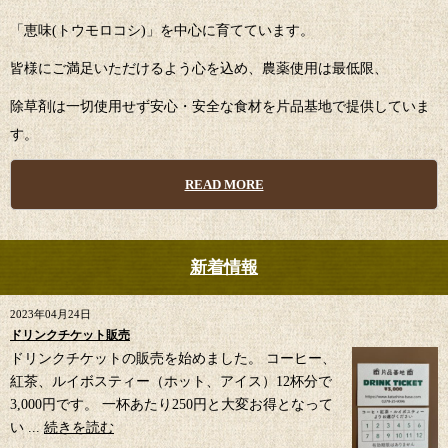
「恵味(トウモロコシ)」を中心に育てています。
皆様にご満足いただけるよう心を込め、農薬使用は最低限、
除草剤は一切使用せず安心・安全な食材を片品基地で提供していま
す。
READ MORE
新着情報
2023年04月24日
ドリンクチケット販売
ドリンクチケットの販売を始めました。 コーヒー、
紅茶、ルイボスティー（ホット、アイス）12杯分で
3,000円です。 一杯あたり250円と大変お得となって
い ...
続きを読む