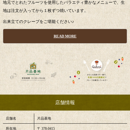
地元でとれたフルーツを使用したバラエティ豊かなメニューで、生
地は注文が入ってから１枚ずつ焼いています。
出来立てのクレープをご堪能ください♪
READ MORE
店舗情報
店舗名
片品基地
所在地
〒 378-0415