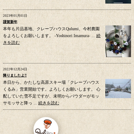
2023年01月01日
謹賀新年
本年も片品基地、クレープハウスQulumi、今村農園
をよろしくお願いします。 -Yoshinori Imamura- ...
続
きを読む
2022年12月24日
降りましたよ‼︎
本日から、かたしな高原スキー場「クレープハウス
くるみ」営業開始です。よろしくお願いします。 心
配していた雪不足ですが、未明からパウダーがモッ
サモッサと降っ ...
続きを読む