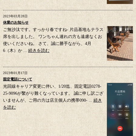
2023年03月28日
休業のお知らせ
ご無沙汰です。すっかり春ですね- 片品基地もテラス
席を出しました。 ワンちゃん連れの方も遠慮なくお
使いくださいね。 さて、誠に勝手ながら、4月
6（木）か ...
続きを読む
2023年01月17日
固定電話について
光回線キャリア変更に伴い、1/20迄、固定電話0278-
25-9096が繫がり難くなっています。 誠に申し訳ござ
いませんが、ご用の方は店主個人の携帯090- ...
続き
を読む