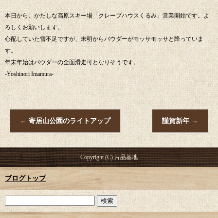
本日から、かたしな高原スキー場「クレープハウスくるみ」営業開始です。よ
ろしくお願いします。
心配していた雪不足ですが、未明からパウダーがモッサモッサと降っていま
す。
年末年始はパウダーの全面滑走可となりそうです。
-Yoshinori Imamura-
←
寄居山公園のライトアップ
謹賀新年
→
Copyright (C) 片品基地
ブログトップ